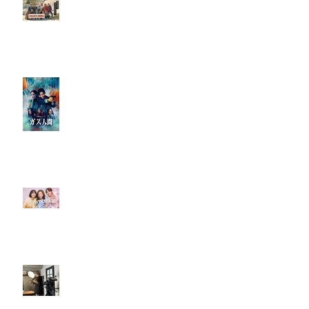
【放送決定！】弊社制作短編映画
『クランクイン塩原ン』がBS11
にて放送＆TVer・BS11+で配信開
始！
【出演情報】Netflixシリーズ『ガ
ス人間』に出演！
【出演情報】フジテレビ7月期水
10ドラマ「tokyomiddle 30」に弊
社より出演！
ディレクターズ・デモリール撮影