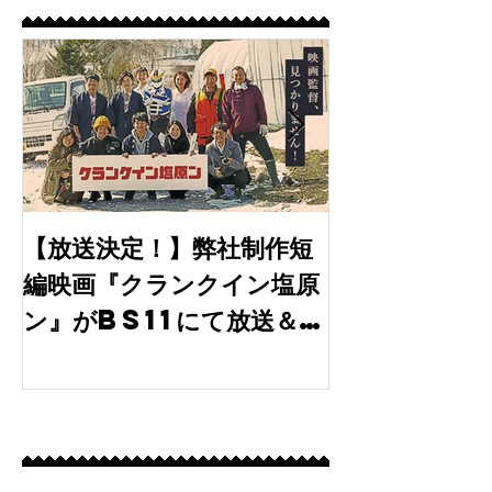
みです！ ■ 映画『ランニングハイ』につい
特集記事
て 本作は、「お笑い×ネトラレ」という異色
のテーマで、人が誰かを愛することの不器用
さと、泥臭く走り続ける夫婦の姿を描いた大
人の青春映画です。 主演に細田善彦さん、
ヒロインに久遠明日美さんを迎え、森田甘路
さん、細川岳さん、中村守里さんら実力派俳
優たちが集結しています。 あらすじ 売れな
い日々を過ごす漫才コンビ「ランニングハ
イ」のツッコミ・涌井唱。結婚4年目で夫婦
間に「レス」という危機が訪れる中、唱は同
【放送決定！】弊社制作短
【出演情報】
窓会で元恋人と一夜を共にしてしまう。それ
編映画『クランクイン塩原
月期水10ド
を察した妻・明日香は深く傷つきながらも、
ン』がBS11にて放送＆
「tokyo
「他の女を抱いてほしい」と夫に告げる。唱
はこの提案を受け入れ、マッチングアプ
TVer・BS11+で配信
30」に弊社
開始！
最新記事