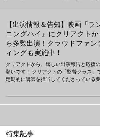
【出演情報＆告知】映画『ラン
ニングハイ』にクリアクトか
ら多数出演！クラウドファンデ
ィングも実施中！
クリアクトから、嬉しい出演報告と応援のお
願いです！ クリアクトの「監督クラス」で
定期的に講師を担当してくださっている葉名
恒星監督の最新作、大人の青春映画『ランニ
ングハイ』に、クリアクトの受講生が多数出
演いたしました！ 役付きキャストとして、
またエキストラとして多くのメンバーが参加
し、先日無事に撮影を終了しました。来年
（2027年）の劇場公開が今からとても楽し