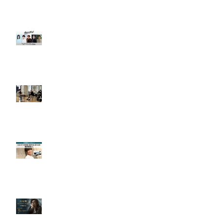
で探る演技力の真価とその成果
【出演情報＆告知】映画『ランニ
ングハイ』にクリアクトから多数
出演！クラウドファンディングも
実施中！
【開催報告】5月 鳥居康剛監督＆
サイボーグかおりさん 特別ワー
クショップ開催！
【出演報告＆インタビュー】入会
1年で大型映画・配信作品に続々
出演！堀井悠伍さん