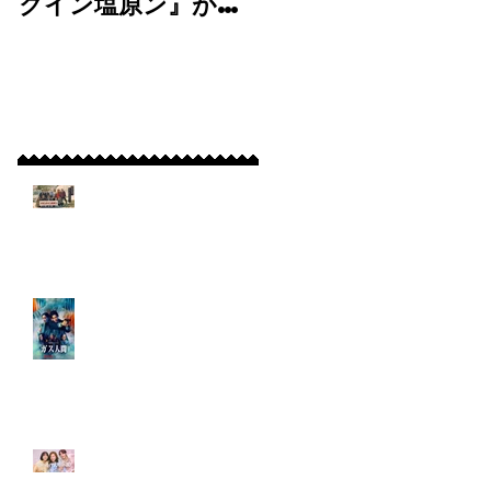
クイン塩原ン』が
マ
BS11にて放送＆
「tokyomid
TVer・BS11+で
le 30」に弊社よ
出
配信開始！
り出演！
最新記事
心
【放送決定！】弊社制
作短編映画『クランク
/
イン塩原ン』がBS11に
と
て放送＆TVer・
BS11+で配信開始！
【出演情報】Netflixシ
リーズ『ガス人間』に
、
出演！
【出演情報】フジテレ
B0
ビ7月期水10ドラマ