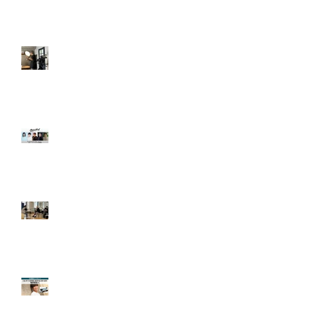
「tokyomiddle 30」に
弊社より出演！
/
ディレクターズ・デモ
リール撮影で探る演技
c
力の真価とその成果
【出演情報＆告知】映
画『ランニングハイ』
にクリアクトから多数
出演！クラウドファン
ディングも実施中！
【開催報告】5月 鳥居
康剛監督＆サイボーグ
かおりさん 特別ワーク
ショップ開催！
【出演報告＆インタビ
ュー】入会1年で大型
映画・配信作品に続々