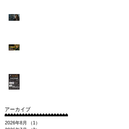
出演！堀井悠伍さん
3月 行定勲監督による
プレミアムワークショ
ップを開催！
【出演情報】「プロフ
ェッショナル 保険調査
員・天音蓮」第5話に
増井佑夏さんが出演！
＆舞台告知
【出演情報】講師：長
谷川朝晴さん出演舞
台 劇壇ガルバ『The
Weir(ザ・ウィアー) 〜
堰(せき)〜 』
アーカイブ
2026年8月
（1）
1件の記事