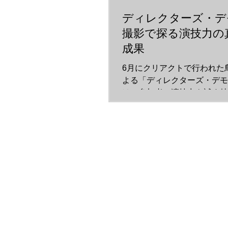
ディレクターズ・デ
撮影で探る演技力の
成果
6月にクリアクトで行われた
よる「ディレクターズ・デモ
は、参加者の演技力を試す特
りました。 今回のテーマは
特に見えない相手との電話シ
る内容です。 役者としての
るこの撮影は、日々のトレー
を映像として形にする場でも
見えない相手との芝居で試さ
回の撮影で最も難しい点は、
えない中での演技でした。 
を想定し、声だけでなく表情
の変化で感情を伝える必要が
居監督のオリジナル脚本は、