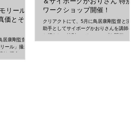
＆サイボーグかおりさん 特別
ワークショップ開催！
モリール
真価とその
クリアクトにて、5月に鳥居康剛監督と演
助手としてサイボーグかおりさんを講師に
お招きし、特別ワークショップを開催いた
鳥居康剛監督に
しました！ ＜鳥居康剛監督＞ 「ヒロシの
リール」撮影
霊キャンプ」「カイダン都市伝説〜洒落
別な機会とな
怖〜」「ほぼ日の怪談。」 「Death Forest
「1人芝居」、
恐怖の森3,4」「トイレの花子さん 新章 」
ーンに挑戦す
撮影 「帯広ガストロノミー」劇場版ほん
表現力が問われ
うにあった怖い話2019 冬の特別篇など ク
ニングの成果
リアクト制作映画「川のながれに」撮影監
ありました。
督 数々の作品の脚本・監督だけではなく
れる表現力 今
編集・合成・VFX・予告編制作・英字幕制
相手の姿が見
作と映像の全てを操る多彩な映像作家。 <
電話越しの会話
クリアクト制作映画「川のながれに」撮影
や視線、呼吸
担当> 【Amazonプライム】
あります。 鳥
https://www.amazon.co.jp/gp/video/detail/
セリフだけに