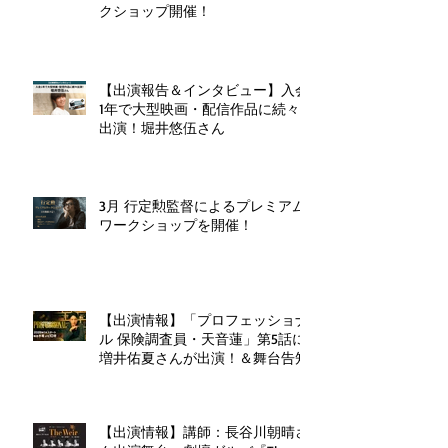
クショップ開催！
【出演報告＆インタビュー】入会
1年で大型映画・配信作品に続々
出演！堀井悠伍さん
3月 行定勲監督によるプレミアム
ワークショップを開催！
【出演情報】「プロフェッショナ
ル 保険調査員・天音蓮」第5話に
増井佑夏さんが出演！＆舞台告知
【出演情報】講師：長谷川朝晴さ