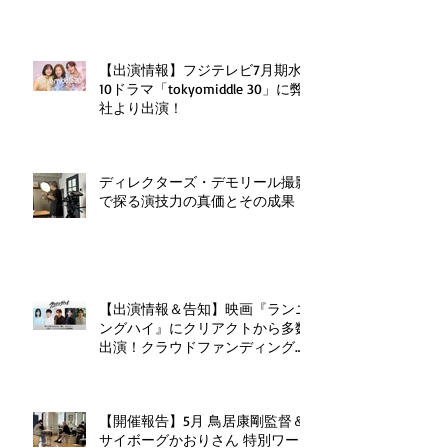
【出演情報】フジテレビ7月期水
10ドラマ「tokyomiddle 30」に弊
社より出演！
ディレクターズ・デモリール撮影
で探る演技力の真価とその成果
【出演情報＆告知】映画『ランニ
ングハイ』にクリアクトから多数
出演！クラウドファンディングも
実施中！
【開催報告】5月 鳥居康剛監督＆
サイボーグかおりさん 特別ワー