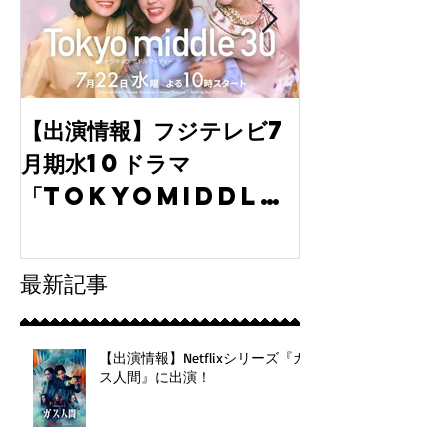
【出演情報】フジテレビ7
ディレクター
月期水10ドラマ
ル撮影で探る
「tokyomiddle
とその成果
30」に弊社より出演！
最新記事
【出演情報】Netflixシリーズ『ガ
ス人間』に出演！