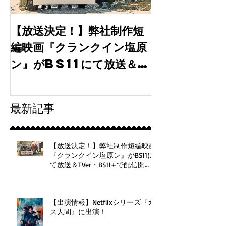
【放送決定！】弊社制作短
【出演情報】
編映画『クランクイン塩原
月期水10ド
ン』がBS11にて放送＆
「tokyo
TVer・BS11+で配信
30」に弊社
開始！
最新記事
【放送決定！】弊社制作短編映画
『クランクイン塩原ン』がBS11に
て放送＆TVer・BS11+で配信開
始！
【出演情報】Netflixシリーズ『ガ
ス人間』に出演！