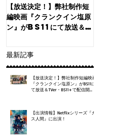
【放送決定！】弊社制作短
【出演情報】
編映画『クランクイン塩原
月期水10ド
ン』がBS11にて放送＆
「tokyo
TVer・BS11+で配信
30」に弊社
開始！
最新記事
【放送決定！】弊社制作短編映画
『クランクイン塩原ン』がBS11に
て放送＆TVer・BS11+で配信開
始！
【出演情報】Netflixシリーズ『ガ
ス人間』に出演！