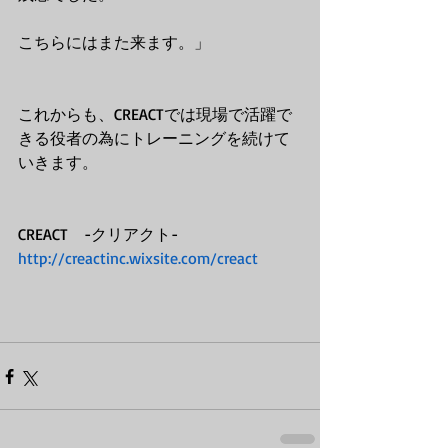
こちらにはまた来ます。」
これからも、CREACTでは現場で活躍で
きる役者の為にトレーニングを続けて
いきます。
CREACT　-クリアクト-
http://creactinc.wixsite.com/creact