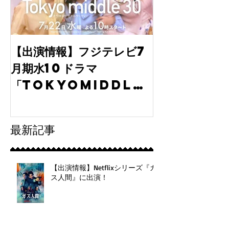
【出演情報】フジテレビ7
ディレクター
月期水10ドラマ
ル撮影で探る
「tokyomiddle
とその成果
30」に弊社より出演！
最新記事
【出演情報】Netflixシリーズ『ガ
ス人間』に出演！