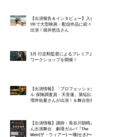
【出演報告＆インタビュー】入会
1年で大型映画・配信作品に続々
出演！堀井悠伍さん
3月 行定勲監督によるプレミアム
ワークショップを開催！
【出演情報】「プロフェッショナ
ル 保険調査員・天音蓮」第5話に
増井佑夏さんが出演！＆舞台告知
【出演情報】講師：長谷川朝晴さ
ん出演舞台 劇壇ガルバ『The
Weir(ザ・ウィアー) 〜堰(せき)〜