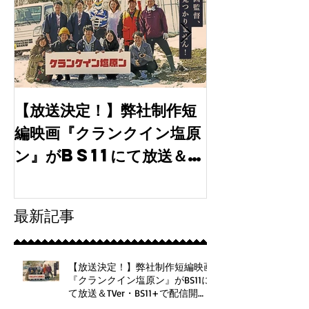
【放送決定！】弊社制作短
【出演情報】
編映画『クランクイン塩原
月期水10ド
ン』がBS11にて放送＆
「tokyo
TVer・BS11+で配信
30」に弊社
開始！
最新記事
【放送決定！】弊社制作短編映画
『クランクイン塩原ン』がBS11に
て放送＆TVer・BS11+で配信開
始！