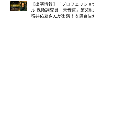
【出演情報】「プロフェッショナ
ル 保険調査員・天音蓮」第5話に
増井佑夏さんが出演！＆舞台告知
【出演情報】講師：長谷川朝晴さ
ん出演舞台 劇壇ガルバ『The
Weir(ザ・ウィアー) 〜堰(せき)〜
』
アーカイブ
2026年8月
（1）
1件の記事
2026年7月
（3）
3件の記事
2026年6月
（2）
2件の記事
2026年4月
（1）
1件の記事
2026年3月
（1）
1件の記事
2026年2月
（2）
2件の記事