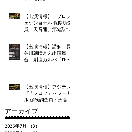
【出演情報】「プロフ
ェッショナル 保険調査
員・天音蓮」第5話に増
井佑夏さんが出演！＆
舞台告知
【出演情報】講師：長
谷川朝晴さん出演舞
台 劇壇ガルバ『The
Weir(ザ・ウィアー) 〜
堰(せき)〜 』
【出演情報】フジテレ
ビ「プロフェッショナ
ル 保険調査員・天音
蓮」にて講師と奇跡の
アーカイブ
共演！
2026年7月
（3）
3件の記事