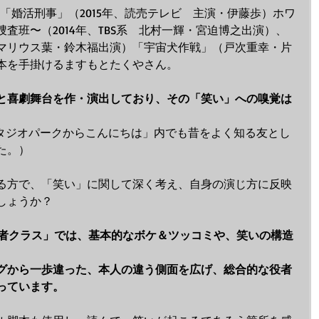
ドラマ「婚活刑事」（2015年、読売テレビ　主演・伊藤歩）ホワ
査班〜（2014年、TBS系　北村一輝・宮迫博之出演）、
マリウス葉・鈴木福出演）「宇宙犬作戦」（戸次重幸・片
本を手掛けるますもとたくやさん。
と喜劇舞台を作・演出しており、その「笑い」への嗅覚は
。
スタジオパークからこんにちは」内でも昔をよく知る友とし
た。）
る方で、「笑い」に関して深く考え、自身の演じ方に反映
しょうか？
初心者クラス」では、基本的なボケ＆ツッコミや、笑いの構造
グから一歩違った、本人の違う側面を広げ、総合的な役者
っています。