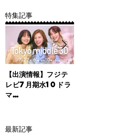
特集記事
【出演情報】フジテ
ディレクターズ・デ
レビ7月期水10ドラ
モリール撮影で探る
マ
演技力の真価とその
「tokyomidd
成果
le 30」に弊社よ
り出演！
最新記事