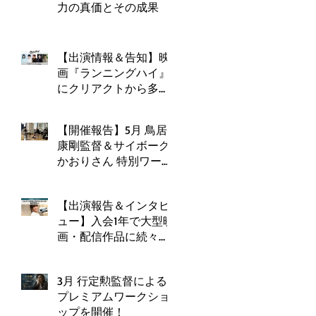
力の真価とその成果
【出演情報＆告知】映
画『ランニングハイ』
にクリアクトから多数
出演！クラウドファン
ディングも実施中！
【開催報告】5月 鳥居
康剛監督＆サイボーグ
かおりさん 特別ワーク
ショップ開催！
【出演報告＆インタビ
ュー】入会1年で大型映
画・配信作品に続々出
演！堀井悠伍さん
3月 行定勲監督による
プレミアムワークショ
ップを開催！