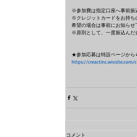
※参加費は指定口座へ事前振
※クレジットカードをお持ちの方はW
​希望の場合は事前にお知らせ
※原則として、一度振込んだ
★参加応募は特設ページから
https://creactinc.wixsite.com
コメント