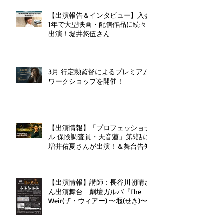
【出演報告＆インタビュー】入会
1年で大型映画・配信作品に続々
出演！堀井悠伍さん
3月 行定勲監督によるプレミアム
ワークショップを開催！
【出演情報】「プロフェッショナ
ル 保険調査員・天音蓮」第5話に
増井佑夏さんが出演！＆舞台告知
【出演情報】講師：長谷川朝晴さ
ん出演舞台 劇壇ガルバ『The
Weir(ザ・ウィアー) 〜堰(せき)〜
』