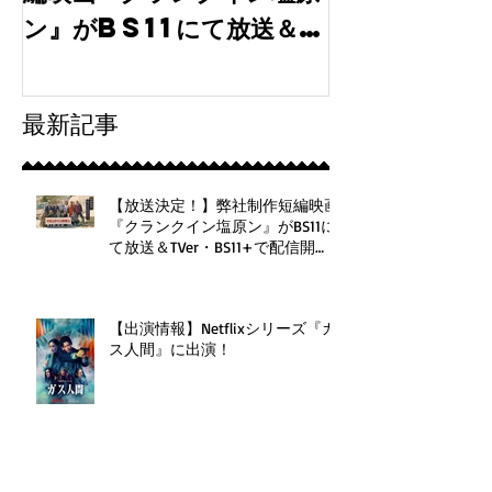
ン』がBS11にて放送＆
「tokyo
TVer・BS11+で配信
30」に弊社
開始！
最新記事
【放送決定！】弊社制作短編映画
『クランクイン塩原ン』がBS11に
て放送＆TVer・BS11+で配信開
始！
【出演情報】Netflixシリーズ『ガ
ス人間』に出演！