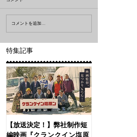
コメントを追加…
特集記事
【放送決定！】弊社制作短
【出演情報】
編映画『クランクイン塩原
月期水10ド