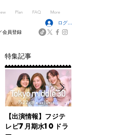
iew
Plan
FAQ
More
ログイン
／会員登録
特集記事
【出演情報】フジテ
ディレクターズ・デ
レビ7月期水10ドラ
モリール撮影で探る