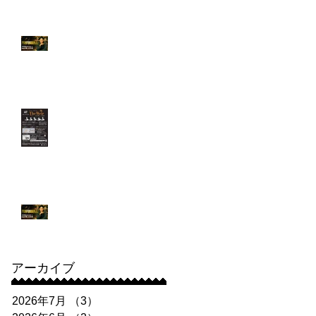
【出演情報】「プロフ
ェッショナル 保険調査
員・天音蓮」第5話に
増井佑夏さんが出演！
＆舞台告知
【出演情報】講師：長
谷川朝晴さん出演舞
台 劇壇ガルバ『The
Weir(ザ・ウィアー) 〜
堰(せき)〜 』
【出演情報】フジテレ
ビ「プロフェッショナ
ル 保険調査員・天音
蓮」にて講師と奇跡の
アーカイブ
共演！
2026年7月
（3）
3件の記事