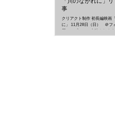
「川のながれに」リ
事
クリアクト制作 初長編映画
に」 11月28日（日） ＠
原にてプレミア上映されます
ス記事を映画.comさんから
た。 https://eiga.com/news/20