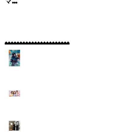
マ
演技力の真価とその
「tokyomidd
成果
le 30」に弊社よ
り出演！
最新記事
【出演情報】Netflixシ
リーズ『ガス人間』に
出演！
【出演情報】フジテレ
ビ7月期水10ドラマ
「tokyomiddle 30」に
弊社より出演！
ディレクターズ・デモ
リール撮影で探る演技