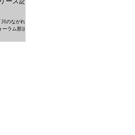
リース記
「川のながれ
フォーラム那須塩
。 そのニュー
配信されまし
211112/18/...