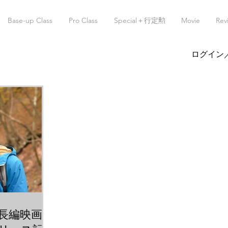
Base-up Class
Pro Class
Special＋行定勲
Movie
Rev
ログイン
長編映画