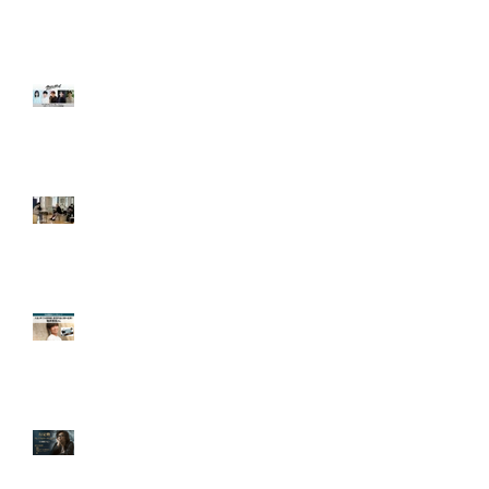
力の真価とその成果
【出演情報＆告知】映
画『ランニングハイ』
にクリアクトから多数
出演！クラウドファン
ディングも実施中！
【開催報告】5月 鳥居
康剛監督＆サイボーグ
かおりさん 特別ワーク
ショップ開催！
【出演報告＆インタビ
ュー】入会1年で大型
映画・配信作品に続々
出演！堀井悠伍さん
3月 行定勲監督による
プレミアムワークショ
ップを開催！