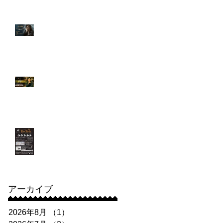
出演！堀井悠伍さん
3月 行定勲監督による
プレミアムワークショ
ップを開催！
【出演情報】「プロフ
ェッショナル 保険調査
員・天音蓮」第5話に
増井佑夏さんが出演！
＆舞台告知
【出演情報】講師：長
谷川朝晴さん出演舞
台 劇壇ガルバ『The
Weir(ザ・ウィアー) 〜
堰(せき)〜 』
アーカイブ
2026年8月
（1）
1件の記事