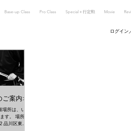
Base-up Class
Pro Class
Special＋行定勲
Movie
Rev
ログイン
のご案内>
開催場所は、いつ
ます。 場所：
22 品川区東五
-4400 アクセス：