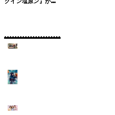
クイン塩原ン』が
マ
BS11にて放送＆
「tokyomid
TVer・BS11+で
le 30」に弊社よ
配信開始！
り出演！
最新記事
【放送決定！】弊社制
作短編映画『クランク
イン塩原ン』がBS11に
て放送＆TVer・
BS11+で配信開始！
【出演情報】Netflixシ
リーズ『ガス人間』に
出演！
【出演情報】フジテレ
ビ7月期水10ドラマ