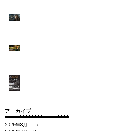
出演！堀井悠伍さん
3月 行定勲監督による
プレミアムワークショ
ップを開催！
【出演情報】「プロフ
ェッショナル 保険調査
員・天音蓮」第5話に
増井佑夏さんが出演！
＆舞台告知
【出演情報】講師：長
谷川朝晴さん出演舞
台 劇壇ガルバ『The
Weir(ザ・ウィアー) 〜
堰(せき)〜 』
アーカイブ
2026年8月
（1）
1件の記事