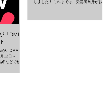
しました！ これまでは、受講者自身がお
きなクラスを選んで受講できるシステムで
したが、このクラスのみオファー承認制と
なり、一定基準の条件をクリアした、限ら
れた方のみが参加できるクラスになり...
が「DMM
ート
が、DMM TV
5月12日～
/ （作品名などで検索
映画祭 短編５
配信がスタート＞