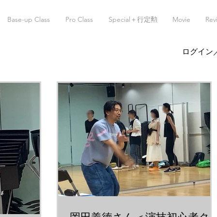
Base-up Class
Pro Class
Special＋行定勲
Movie
Rev
ログイン