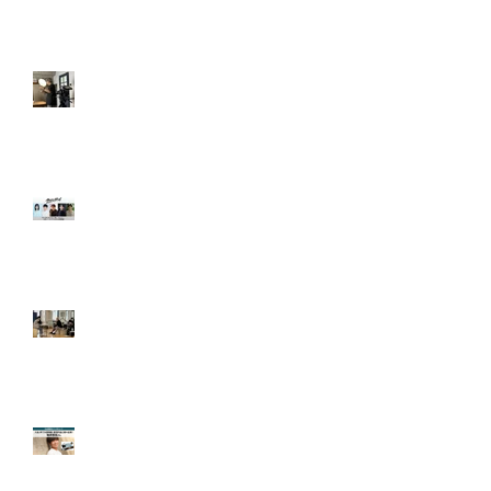
好
「tokyomiddle 30」に
弊社より出演！
ディレクターズ・デモ
リール撮影で探る演技
力の真価とその成果
【出演情報＆告知】映
画『ランニングハイ』
にクリアクトから多数
出演！クラウドファン
ディングも実施中！
【開催報告】5月 鳥居
康剛監督＆サイボーグ
かおりさん 特別ワーク
ショップ開催！
【出演報告＆インタビ
ュー】入会1年で大型
映画・配信作品に続々