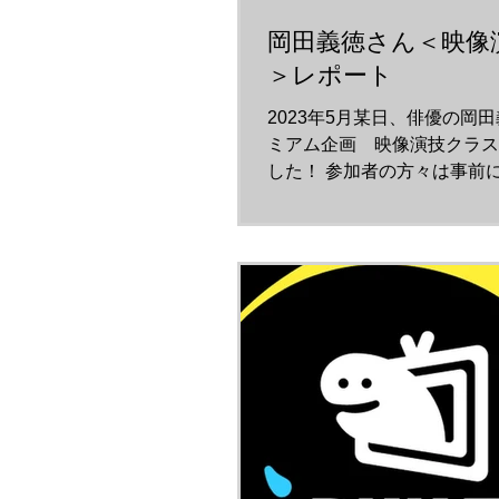
岡田義徳さん＜映像
＞レポート
2023年5月某日、俳優の岡
ミアム企画 映像演技クラス
した！ 参加者の方々は事前
の質問にお応え頂き、当日は
よりスタート。 緊張気味の
「みんなストレッチとかしな
ょー！」と緊張をほぐしなが
て...