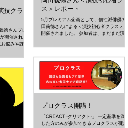
岡田義徳さん＜演技初心者ク
ス＞レポート
演技クラス
5月プレミアム企画として、個性派俳優の
田義徳さんによる＜演技初心者クラス＞が
田義徳さんプレ
開催されました。 参加者は、まだまだ演
が開催されま
経験が少ない方、演技を学び始めた方が多
にお悩みや課題
く、皆さん緊張されている感じでしたが、
その質疑応答
岡田さんが優しく話を進めていきます。...
受講者を見て、
がら話しまし
ら話を進め
プロクラス開講！
「CREACT -クリアクト-」 一定基準を満
した方のみが参加できるプロクラスが開講