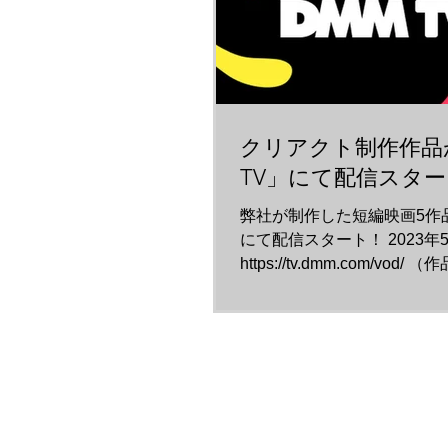
クリアクト制作作品
TV」にて配信スタ
弊社が制作した短編映画5作品
にて配信スタート！ 2023年
https://tv.dmm.com/vod
してください） なすしおばら
作品 ＜DMM TVにて順次
・HARMONY...