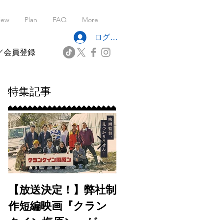
iew
Plan
FAQ
More
ログイン
／会員登録
特集記事
【放送決定！】弊社制
【出演情報】フジテ
作短編映画『クラン
レビ7月期水10ドラ