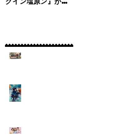
ラ
クイン塩原ン』が
マ
BS11にて放送＆
「tokyomid
TVer・BS11+で
le 30」に弊社よ
岡
配信開始！
り出演！
最新記事
技
【放送決定！】弊社制
作短編映画『クランク
イン塩原ン』がBS11に
て放送＆TVer・
BS11+で配信開始！
【出演情報】Netflixシ
リーズ『ガス人間』に
出演！
た
【出演情報】フジテレ
ビ7月期水10ドラマ