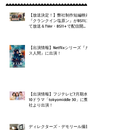
【放送決定！】弊社制作短編映画
『クランクイン塩原ン』がBS11に
て放送＆TVer・BS11+で配信開
始！
【出演情報】Netflixシリーズ『ガ
ス人間』に出演！
【出演情報】フジテレビ7月期水
10ドラマ「tokyomiddle 30」に弊
社より出演！
ディレクターズ・デモリール撮影