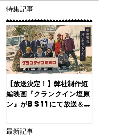
特集記事
【放送決定！】弊社制作短
【出演情報】
編映画『クランクイン塩原
月期水10ド
ン』がBS11にて放送＆
「tokyo
TVer・BS11+で配信
30」に弊社
開始！
最新記事