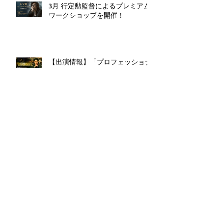
3月 行定勲監督によるプレミアム
ワークショップを開催！
【出演情報】「プロフェッショナ
ル 保険調査員・天音蓮」第5話に
増井佑夏さんが出演！＆舞台告知
【出演情報】講師：長谷川朝晴さ
ん出演舞台 劇壇ガルバ『The
Weir(ザ・ウィアー) 〜堰(せき)〜
』
アーカイブ
2026年8月
（1）
1件の記事