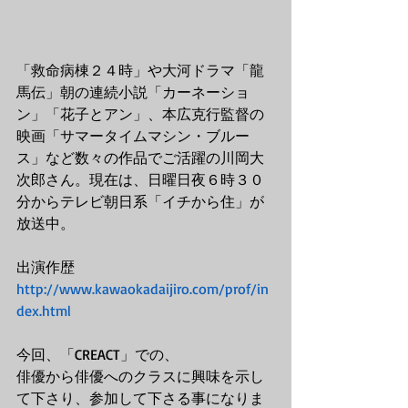
「救命病棟２４時」や大河ドラマ「龍
馬伝」朝の連続小説「カーネーショ
ン」「花子とアン」、本広克行監督の
映画「サマータイムマシン・ブルー
ス」など数々の作品でご活躍の川岡大
次郎さん。現在は、日曜日夜６時３０
分からテレビ朝日系「イチから住」が
放送中。
出演作歴
http://www.kawaokadaijiro.com/prof/in
dex.html
今回、「CREACT」での、
俳優から俳優へのクラスに興味を示し
て下さり、参加して下さる事になりま